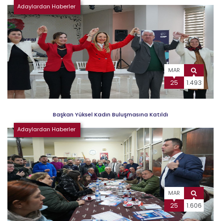
Adaylardan Haberler
MAR
25
1.493
Başkan Yüksel Kadın Buluşmasına Katıldı
Adaylardan Haberler
MAR
25
1.606