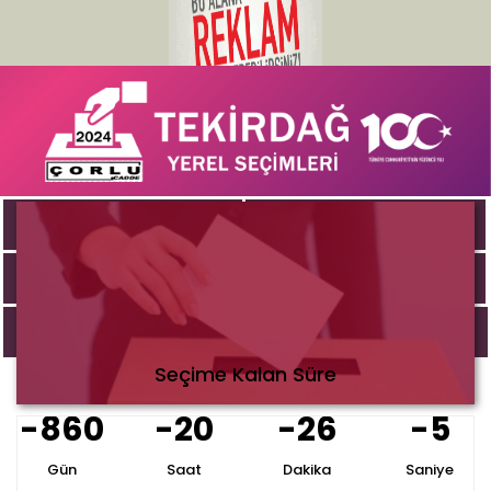
ANA SAYFA
B.BAŞKAN ADAYLARI
MUHTAR ADAYLARI
HABERLER
BIZE ULAŞIN
Seçime Kalan Süre
-860
-20
-26
-5
Gün
Saat
Dakika
Saniye