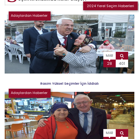
2024 Yerel Seçim Haberleri
Adaylardan Haberler
MAR
28
401
Rasim Yüksel Seçimler İçin İddialı
Adaylardan Haberler
MAR