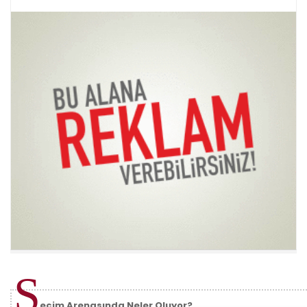
S
eçim Arenasında Neler Oluyor?