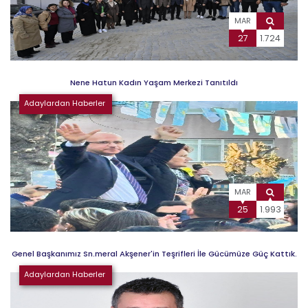
MAR
27
1.724
Nene Hatun Kadın Yaşam Merkezi Tanıtıldı
Adaylardan Haberler
MAR
25
1.993
Genel Başkanımız Sn.meral Akşener'in Teşrifleri İle Gücümüze Güç Kattık.
Adaylardan Haberler